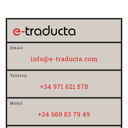
Email
info@e-traducta.com
Telèfon
+34 971 621 578
Mòbil
+34 669 83 79 49