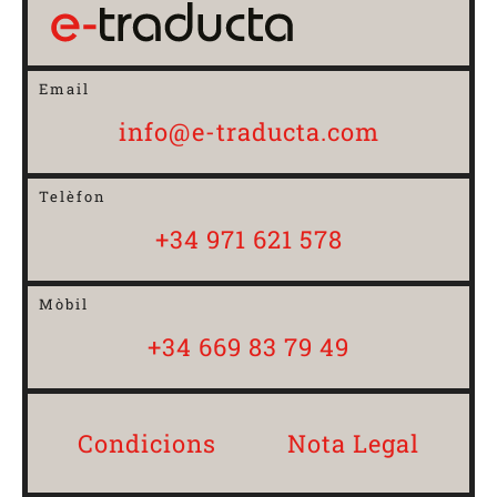
Email
info@e-traducta.com
Telèfon
+34 971 621 578
Mòbil
+34 669 83 79 49
Condicions
Nota Legal